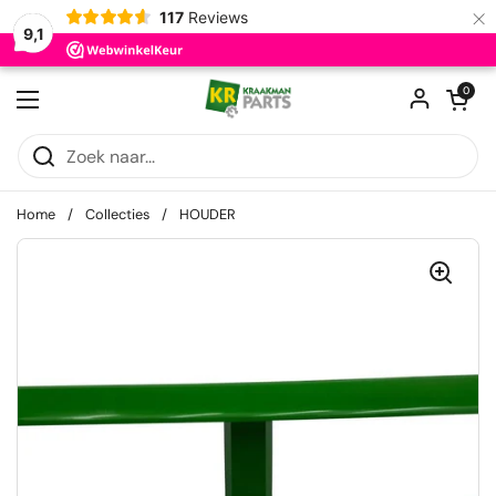
×
117
Reviews
9,1
Ga naar content
Winkelwagentje
0
Menu openen
Home
/
Collecties
/
HOUDER