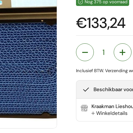
Nog 375 op voorraad
Prijs:
€133,24
Aantal
Inclusief BTW.
Verzending
wo
Beschikbaar voor
Kraakman Liesho
Winkeldetails