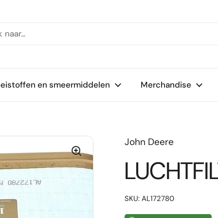
oeistoffen en smeermiddelen
Merchandise
}
John Deere
LUCHTFI
SKU: AL172780