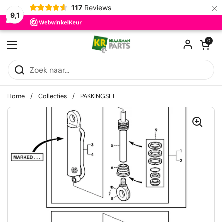
×
117
Reviews
9,1
Ga naar content
Winkelwagentje
0
Menu openen
Home
/
Collecties
/
PAKKINGSET