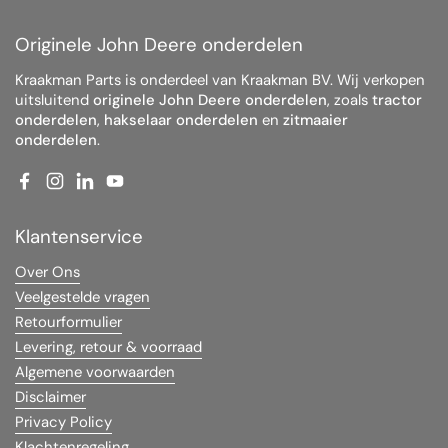
Originele John Deere onderdelen
Kraakman Parts is onderdeel van Kraakman BV. Wij verkopen
uitsluitend
originele John Deere onderdelen
, zoals
tractor
onderdelen
,
hakselaar onderdelen
en
zitmaaier
onderdelen
.
Facebook
Instagram
LinkedIn
YouTube
Klantenservice
Over Ons
Veelgestelde vragen
Retourformulier
Levering, retour & voorraad
Algemene voorwaarden
Disclaimer
Privacy Policy
Klachtenregeling