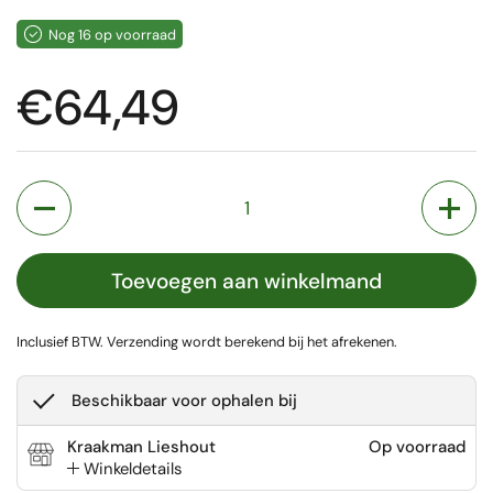
Nog 16 op voorraad
Prijs:
€64,49
Aantal
Toevoegen aan winkelmand
Inclusief BTW.
Verzending
wordt berekend bij het afrekenen.
Beschikbaar voor ophalen bij
Kraakman Lieshout
Op voorraad
Winkeldetails