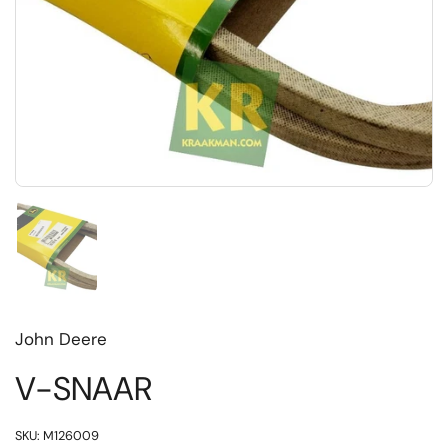
Toon dia 1
John Deere
V-SNAAR
SKU: M126009