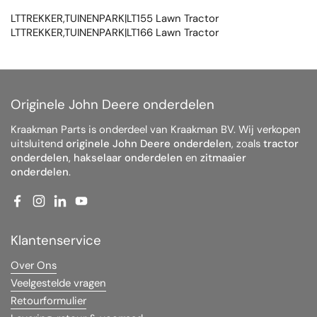
LTTREKKER,TUINENPARK|LT155 Lawn Tractor
LTTREKKER,TUINENPARK|LT166 Lawn Tractor
Originele John Deere onderdelen
Kraakman Parts is onderdeel van Kraakman BV. Wij verkopen
uitsluitend
originele John Deere onderdelen
, zoals
tractor
onderdelen
,
hakselaar onderdelen
en
zitmaaier
onderdelen
.
Facebook
Instagram
LinkedIn
YouTube
Klantenservice
Over Ons
Veelgestelde vragen
Retourformulier