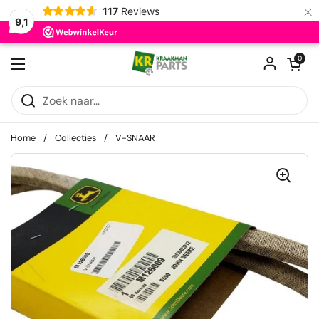
×
117
Reviews
9,1
Ga naar content
Winkelwagentje
0
Menu openen
Home
/
Collecties
/
V-SNAAR