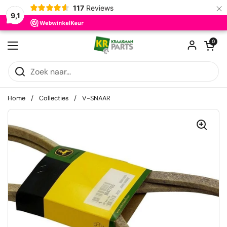
×
117
Reviews
9,1
Ga naar content
Winkelwagentje
0
Menu openen
Home
/
Collecties
/
V-SNAAR