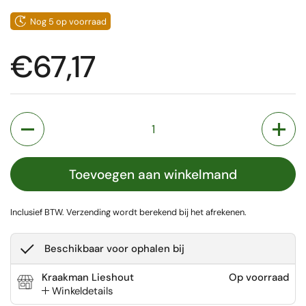
Nog 5 op voorraad
Prijs:
€67,17
Aantal
Toevoegen aan winkelmand
Inclusief BTW.
Verzending
wordt berekend bij het afrekenen.
Beschikbaar voor ophalen bij
Kraakman Lieshout
Op voorraad
Winkeldetails