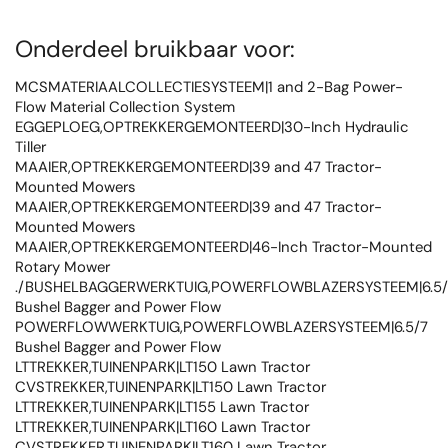
Onderdeel bruikbaar voor:
MCSMATERIAALCOLLECTIESYSTEEM|1 and 2-Bag Power-
Flow Material Collection System
EGGEPLOEG,OPTREKKERGEMONTEERD|30-Inch Hydraulic
Tiller
MAAIER,OPTREKKERGEMONTEERD|39 and 47 Tractor-
Mounted Mowers
MAAIER,OPTREKKERGEMONTEERD|39 and 47 Tractor-
Mounted Mowers
MAAIER,OPTREKKERGEMONTEERD|46-Inch Tractor-Mounted
Rotary Mower
./BUSHELBAGGERWERKTUIG,POWERFLOWBLAZERSYSTEEM|6.5/
Bushel Bagger and Power Flow
POWERFLOWWERKTUIG,POWERFLOWBLAZERSYSTEEM|6.5/7
Bushel Bagger and Power Flow
LTTREKKER,TUINENPARK|LT150 Lawn Tractor
CVSTREKKER,TUINENPARK|LT150 Lawn Tractor
LTTREKKER,TUINENPARK|LT155 Lawn Tractor
LTTREKKER,TUINENPARK|LT160 Lawn Tractor
CVSTREKKER,TUINENPARK|LT160 Lawn Tractor