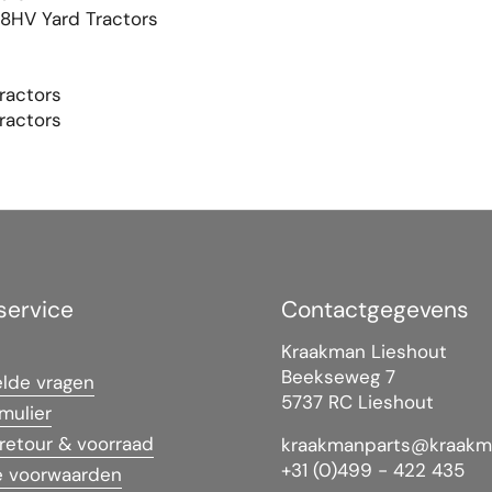
HV Yard Tractors
ractors
ractors
service
Contactgegevens
Kraakman Lieshout
Beekseweg 7
elde vragen
5737 RC Lieshout
mulier
 retour & voorraad
kraakmanparts@kraakm
+31 (0)499 - 422 435
 voorwaarden