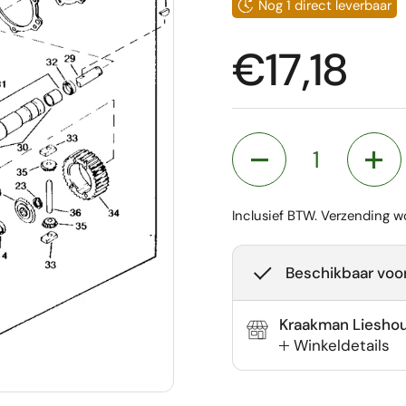
Nog 1 direct leverbaar
Prijs:
€17,18
Aantal
Inclusief BTW.
Verzending
wo
Beschikbaar voor
Kraakman Liesho
Winkeldetails