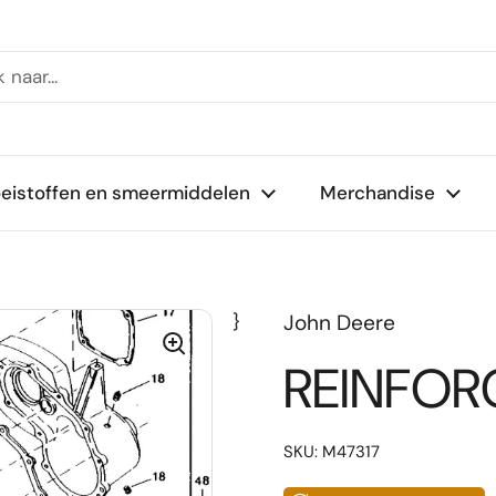
oeistoffen en smeermiddelen
Merchandise
}
John Deere
REINFO
SKU: M47317