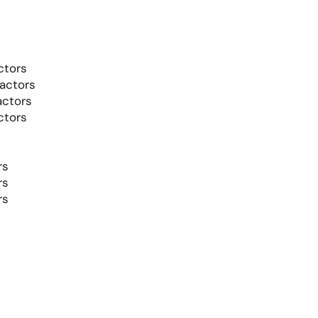
ctors
ractors
actors
ctors
rs
rs
rs