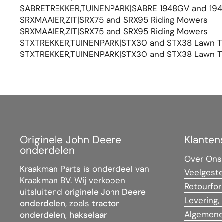
SABRETREKKER,TUINENPARK|SABRE 1948GV and 1948
SRXMAAIER,ZIT|SRX75 and SRX95 Riding Mowers
SRXMAAIER,ZIT|SRX75 and SRX95 Riding Mowers
STXTREKKER,TUINENPARK|STX30 and STX38 Lawn T
STXTREKKER,TUINENPARK|STX30 and STX38 Lawn T
Originele John Deere
Klanten
onderdelen
Over Ons
Kraakman Parts is onderdeel van
Veelgest
Kraakman BV. Wij verkopen
Retourfor
uitsluitend
originele John Deere
Levering,
onderdelen
, zoals
tractor
Algemene
onderdelen
,
hakselaar