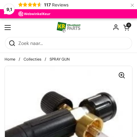
×
117
Reviews
9,1
Ga naar content
Winkelwagentje
0
Menu openen
Home
/
Collecties
/
SPRAY GUN